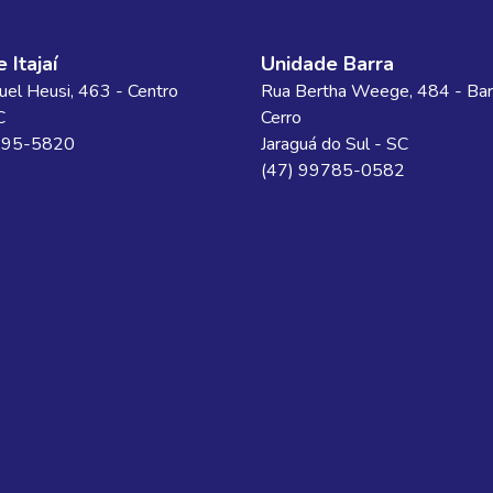
 Itajaí
Unidade Barra
el Heusi
, 463
- Centro
Rua Bertha Weege
, 484
- Bar
C
Cerro
695-5820
Jaraguá do Sul
-
SC
(47) 99785-0582