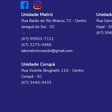
Unidade Matriz
Unidade
Rua Barão do Rio Branco
, 72
- Centro
Rua Samu
Jaraguá do Sul
-
SC
Itajaí
-
S
. -
(47) 99
(47) 99903-7121
(47) 3275-0466
laboratorioceaclin@gmail.com
Unidade Corupá
Rua Vicente Brugnatti
, 110
- Centro
Corupá
-
SC
(47) 3440-0433